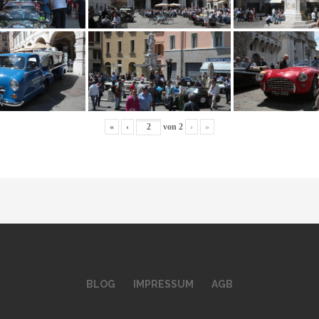
«
‹
von
2
›
»
BLOG
IMPRESSUM
AGB